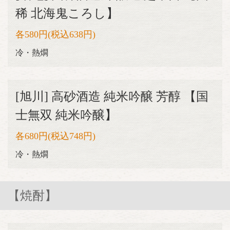
稀 北海鬼ころし】
各580円(税込638円)
冷・熱燗
[旭川] 高砂酒造 純米吟醸 芳醇 【国
士無双 純米吟醸】
各680円(税込748円)
冷・熱燗
【焼酎】
この店舗情報をシェアする