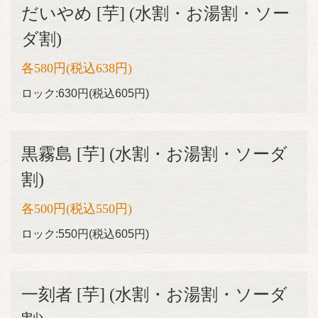
だいやめ [芋] (水割・お湯割・ソー
ドリンク | 釧路港町酒場 まるしま
北海道釧路市末広町３丁目2-1 パステルパーク 1F
ダ割)
https://kushirominatomachimarushima.owst.jp/drinks
各580円(税込638円)
お店情報をコピー
ロック:630円(税込605円)
黒霧島 [芋] (水割・お湯割・ソーダ
割)
閉じる
各500円(税込550円)
ロック:550円(税込605円)
一刻者 [芋] (水割・お湯割・ソーダ