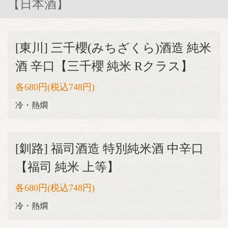
【日本酒】
[東川] 三千櫻(みちざくら)酒造 純米
酒 辛口【三千櫻 純米 Rクラス】
各680円(税込748円)
冷・熱燗
[釧路] 福司酒造 特別純米酒 中辛口
【福司 純米 上等】
各680円(税込748円)
冷・熱燗