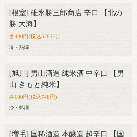
[根室] 碓氷勝三郎商店 辛口 【北の
勝 大海】
各480円(税込5285円)
冷・熱燗
[旭川] 男山酒造 純米酒 中辛口 【男
山 きもと純米】
各680円(税込748円)
冷・熱燗
[増毛] 国稀酒造 本醸造 超辛口 【国