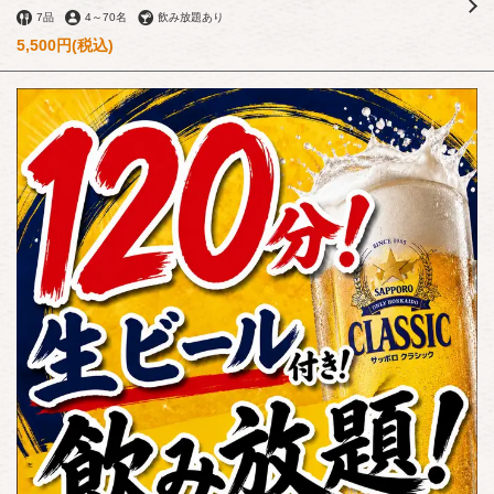
7品
4
～
70名
飲み放題あり
5,500円
(税込)