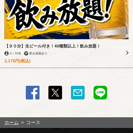
【９０分】生ビール付き！40種類以上！飲み放題！
2
～
70名
飲み放題あり
2,178円
(税込)
ホーム
コース