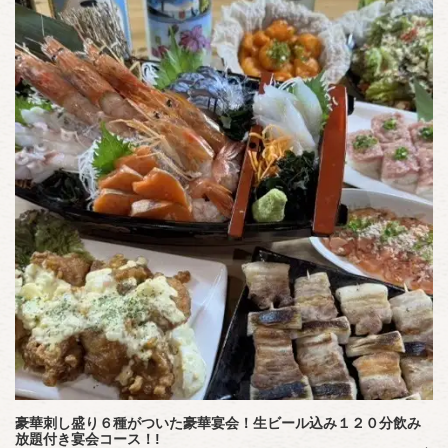
この店舗情報をシェアする
コース | 釧路港町酒場 まるしま
北海道釧路市末広町３丁目2-1 パステルパーク 1F
https://kushirominatomachimarushima.owst.jp/courses
お店情報をコピー
豪華刺し盛り６種がついた豪華宴会！生ビール込み１２０分飲み
閉じる
放題付き宴会コース！!