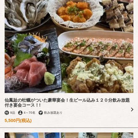
仙鳳趾の牡蠣がついた豪華宴会！生ビール込み１２０分飲み放題
付き宴会コース！!
9品
4
～
70名
飲み放題あり
5,500円
(税込)