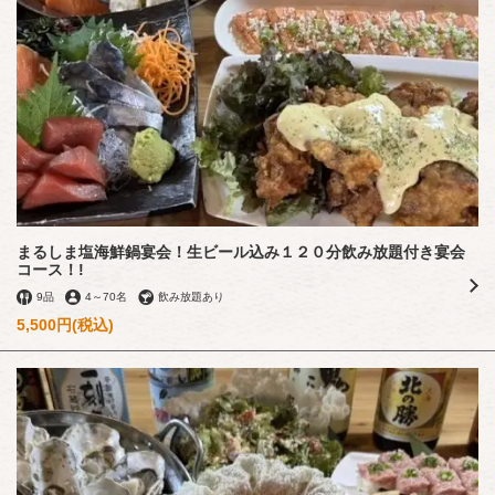
まるしま塩海鮮鍋宴会！生ビール込み１２０分飲み放題付き宴会
コース！!
9品
4
～
70名
飲み放題あり
5,500円
(税込)