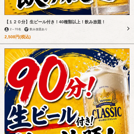
【１２０分】生ビール付き！40種類以上！飲み放題！
2
～
70名
飲み放題あり
2,508円
(税込)