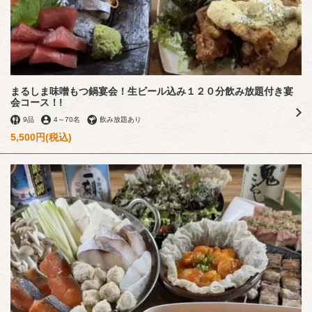
まるしま味噌もつ鍋宴会！生ビール込み１２０分飲み放題付き宴
会コース！!
9品
4
～
70名
飲み放題あり
5,500円
(税込)